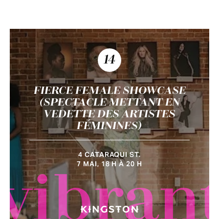
14
FIERCE FEMALE SHOWCASE
(SPECTACLE METTANT EN
VEDETTE DES ARTISTES
FÉMININES)
4 CATARAQUI ST.
7 MAI, 18 H À 20 H
vibran