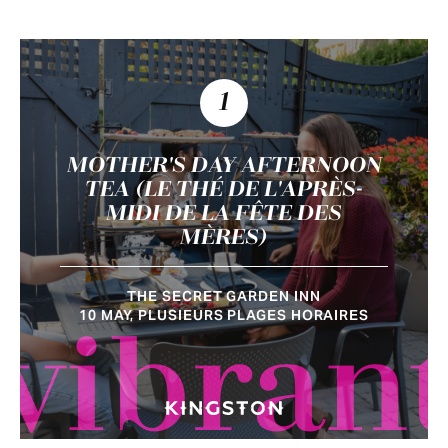
1
MOTHER'S DAY AFTERNOON
TEA (LE THÉ DE L'APRÈS-
MIDI DE LA FÊTE DES
MÈRES)
THE SECRET GARDEN INN
10 MAY, PLUSIEURS PLAGES HORAIRES
vibran