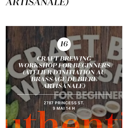
ARTISANALE)
16
CRAFT BREWING
WORKSHOP FOR BEGINNERS
(ATELIER D'INITIATION AU
BRASSAGE DE BIÈRE
ARTISANALE)
2787 PRINCESS ST.
9 MAI 14 H
uthent