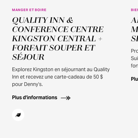
MANGER ET BOIRE
BIE
QUALITY INN &
A
CONFERENCE CENTRE
M
KINGSTON CENTRAL +
S
FORFAIT SOUPER ET
Pro
SÉJOUR
Su
for
Explorez Kingston en séjournant au Quality
Inn et recevez une carte-cadeau de 50 $
Pl
pour Denny’s.
Plus d'informations