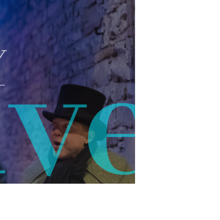
Y
ive