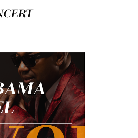
NCERT
ABAMA
EL