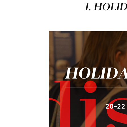
1. HOL
HOLIDA
di
20–22