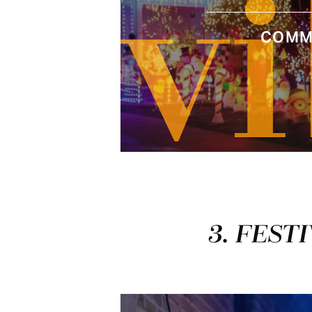
v
COMME
3. FEST