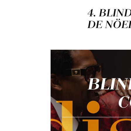
4. BLI
DE NÖE
BLIN
C