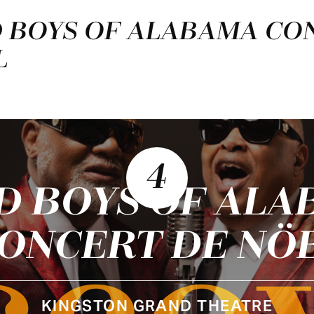
ND BOYS OF ALABAMA CO
L
4
D BOYS OF AL
ONCERT DE NÖ
KINGSTON GRAND THEATRE