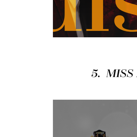
di
5. MIS