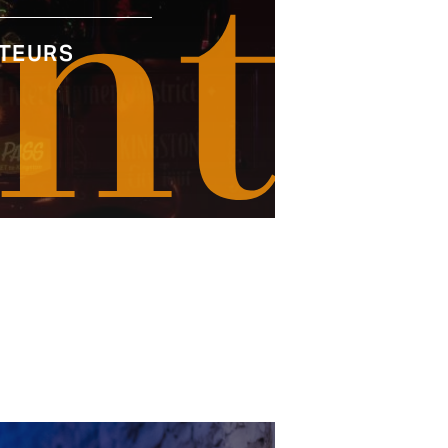
nt
ITEURS