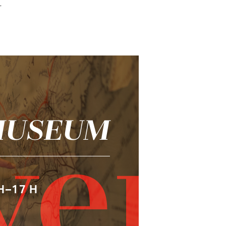
M
 MUSEUM
ver
H–17 H