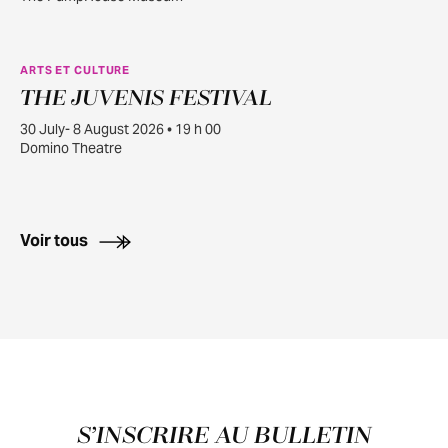
ARTS ET CULTURE
THE JUVENIS FESTIVAL
JUILL.
30
30 July- 8 August 2026 • 19 h 00
Domino Theatre
Voir tous
Pied de page
S’INSCRIRE AU BULLETIN