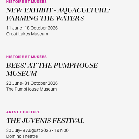
HISTOIRE ET MUSÉES
NEW EXHIBIT - AQUACULTURE:
JUIN
11
FARMING THE WATERS
11 June- 18 October 2026
Great Lakes Museum
HISTOIRE ET MUSÉES
BEES! AT THE PUMPHOUSE
JUIN
22
MUSEUM
22 June- 31 October 2026
The PumpHouse Museum
ARTS ET CULTURE
THE JUVENIS FESTIVAL
JUILL.
30
30 July- 8 August 2026 • 19 h 00
Domino Theatre