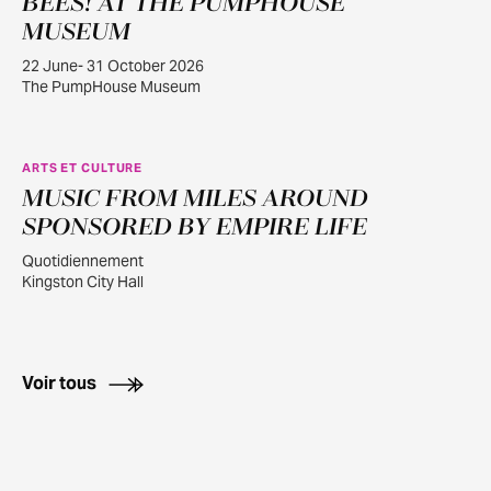
BEES! AT THE PUMPHOUSE
JUIN
22
MUSEUM
22 June- 31 October 2026
The PumpHouse Museum
ARTS ET CULTURE
MUSIC FROM MILES AROUND
AOÛT
2
SPONSORED BY EMPIRE LIFE
Quotidiennement
Kingston City Hall
Voir tous