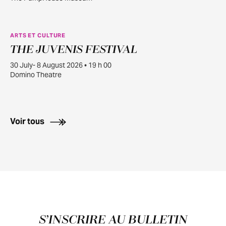
ARTS ET CULTURE
THE JUVENIS FESTIVAL
JUILL.
30
30 July- 8 August 2026 • 19 h 00
Domino Theatre
Voir tous
Pied de page
S’INSCRIRE AU BULLETIN