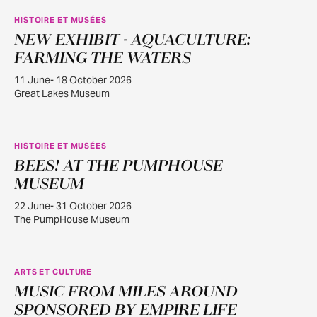
HISTOIRE ET MUSÉES
NEW EXHIBIT - AQUACULTURE:
JUIN
11
FARMING THE WATERS
11 June- 18 October 2026
Great Lakes Museum
HISTOIRE ET MUSÉES
BEES! AT THE PUMPHOUSE
JUIN
22
MUSEUM
22 June- 31 October 2026
The PumpHouse Museum
ARTS ET CULTURE
MUSIC FROM MILES AROUND
JUILL.
30
SPONSORED BY EMPIRE LIFE