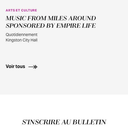
ARTS ET CULTURE
MUSIC FROM MILES AROUND
AOÛT
3
SPONSORED BY EMPIRE LIFE
Quotidiennement
Kingston City Hall
Voir tous
Pied de page
S’INSCRIRE AU BULLETIN