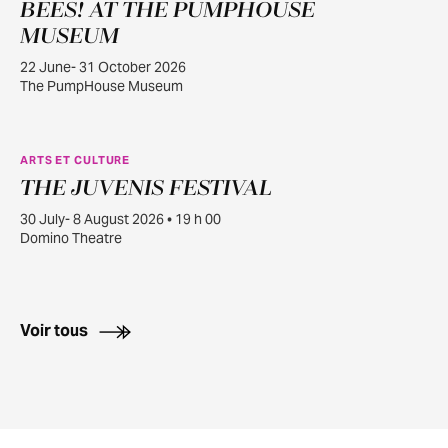
BEES! AT THE PUMPHOUSE
JUIN
22
MUSEUM
22 June- 31 October 2026
The PumpHouse Museum
ARTS ET CULTURE
THE JUVENIS FESTIVAL
JUILL.
30
30 July- 8 August 2026 • 19 h 00
Domino Theatre
Voir tous