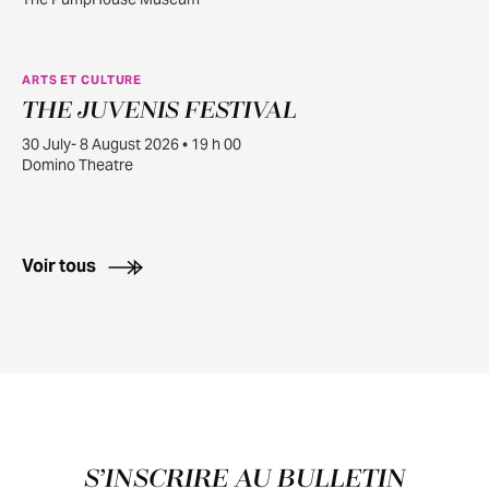
ARTS ET CULTURE
THE JUVENIS FESTIVAL
JUILL.
30
30 July- 8 August 2026 • 19 h 00
Domino Theatre
Voir tous
Pied de page
S’INSCRIRE AU BULLETIN