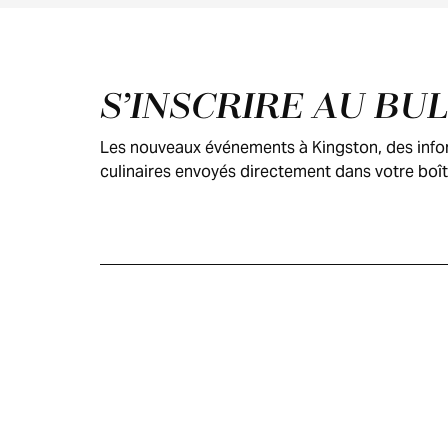
Pied de page
S’INSCRIRE AU BU
Les nouveaux événements à Kingston, des inform
culinaires envoyés directement dans votre boît
GUIDE DES
VISITEURS