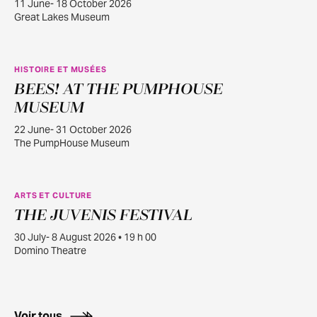
11 June- 18 October 2026
Great Lakes Museum
HISTOIRE ET MUSÉES
BEES! AT THE PUMPHOUSE
JUIN
22
MUSEUM
22 June- 31 October 2026
The PumpHouse Museum
ARTS ET CULTURE
THE JUVENIS FESTIVAL
JUILL.
30
30 July- 8 August 2026 • 19 h 00
Domino Theatre
Voir tous