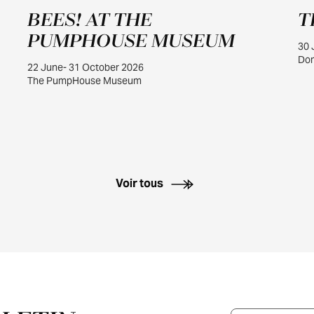
JUIN
BEES! AT THE
T
22
PUMPHOUSE MUSEUM
30 
Dom
22 June- 31 October 2026
The PumpHouse Museum
Voir tous