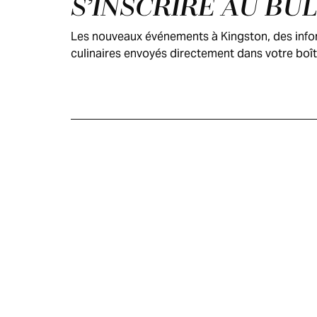
Pied de page
S’INSCRIRE AU BU
Les nouveaux événements à Kingston, des inform
culinaires envoyés directement dans votre boît
GUIDE DES
VISITEURS