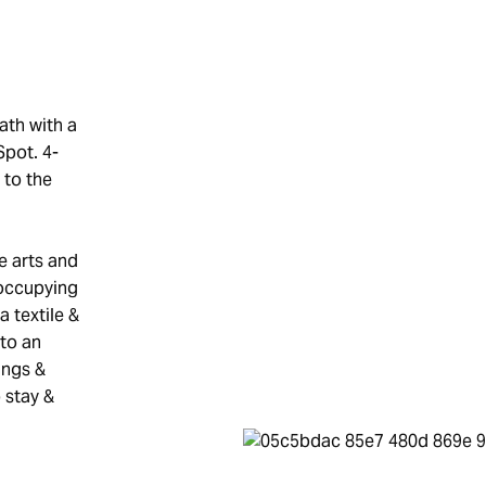
ath with a
Spot. 4-
 to the
e arts and
 occupying
 textile &
to an
ings &
 stay &