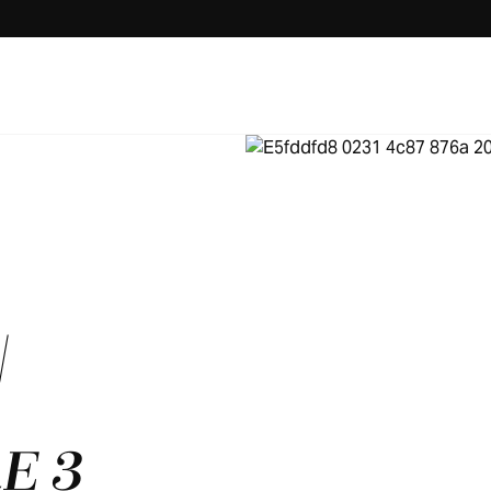
|
E 3