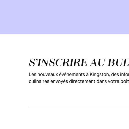
Pied de page
S’INSCRIRE AU BU
Les nouveaux événements à Kingston, des inform
culinaires envoyés directement dans votre boît
GUIDE DES
VISITEURS