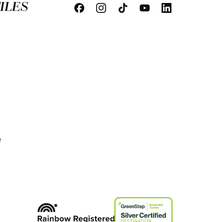
ILES
e