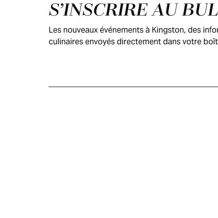
Pied de page
S’INSCRIRE AU BU
Les nouveaux événements à Kingston, des inform
culinaires envoyés directement dans votre boît
GUIDE DES
VISITEURS