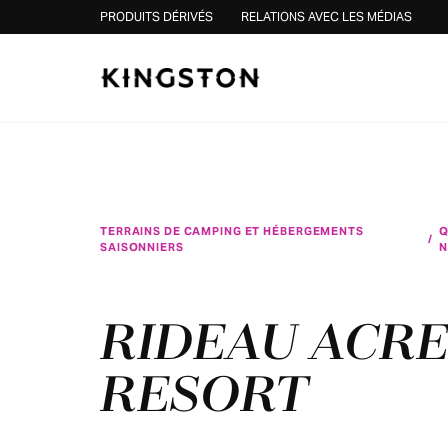
Skip to content
PRODUITS DÉRIVÉS
RELATIONS AVEC LES MÉDIAS
TERRAINS DE CAMPING ET HÉBERGEMENTS
Q
/
SAISONNIERS
N
RIDEAU ACRE
RESORT