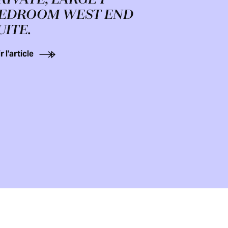
EDROOM WEST END
UITE.
r l'article