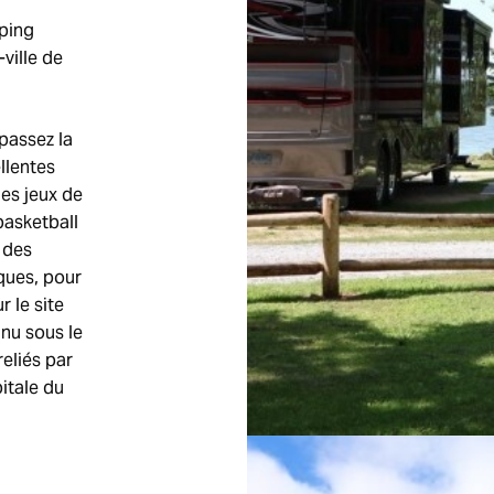
mping
ville de
passez la
llentes
des jeux de
 basketball
 des
ques, pour
 le site
nu sous le
reliés par
itale du