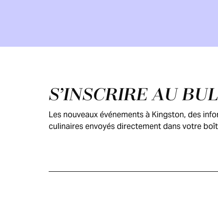
Pied de page
S’INSCRIRE AU BU
Les nouveaux événements à Kingston, des inform
culinaires envoyés directement dans votre boît
GUIDE DES
VISITEURS