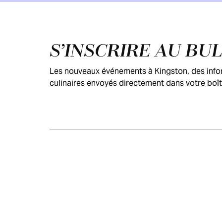
Pied de page
S’INSCRIRE AU BU
Les nouveaux événements à Kingston, des inform
culinaires envoyés directement dans votre boît
GUIDE DES
VISITEURS