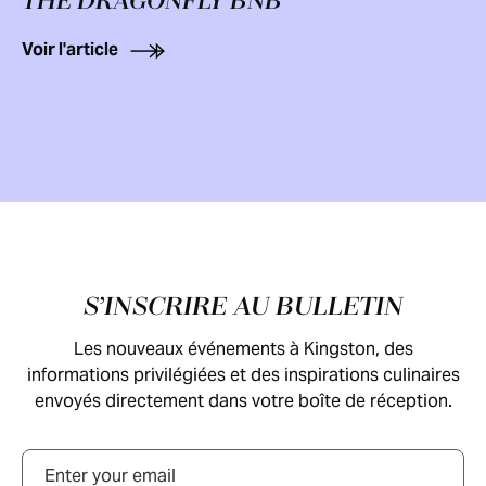
THE DRAGONFLY BNB
Voir l'article
Pied de page
S’INSCRIRE AU BULLETIN
Les nouveaux événements à Kingston, des
informations privilégiées et des inspirations culinaires
envoyés directement dans votre boîte de réception.
Courriel