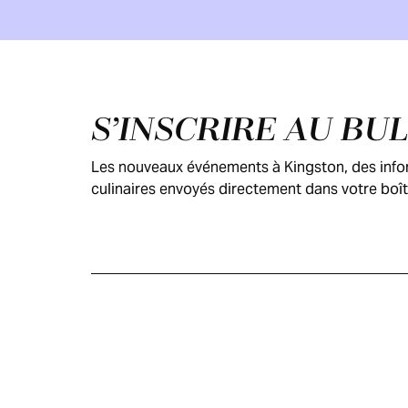
Pied de page
S’INSCRIRE AU BU
Les nouveaux événements à Kingston, des inform
culinaires envoyés directement dans votre boît
GUIDE DES
VISITEURS