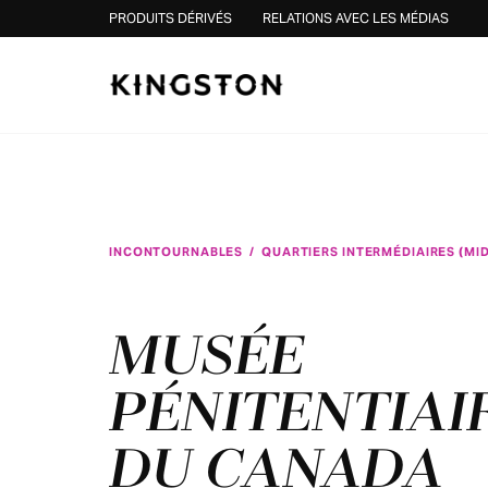
Skip to content
PRODUITS DÉRIVÉS
RELATIONS AVEC LES MÉDIAS
INCONTOURNABLES
/
QUARTIERS INTERMÉDIAIRES (M
MUSÉE
PÉNITENTIAI
DU CANADA