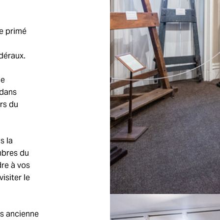
e primé
édéraux.
ce
 dans
rs du
s la
mbres du
dre à vos
isiter le
us ancienne