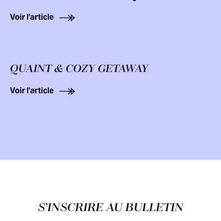
Voir l'article
QUAINT & COZY GETAWAY
Voir l'article
Pied de page
S’INSCRIRE AU BULLETIN