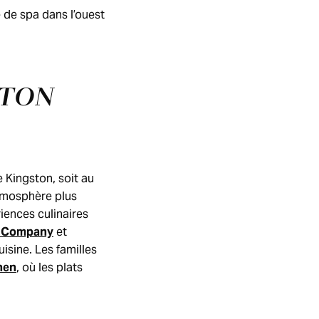
e de spa dans l’ouest
STON
 Kingston, soit au
atmosphère plus
ences culinaires
g Company
et
isine. Les familles
hen
, où les plats