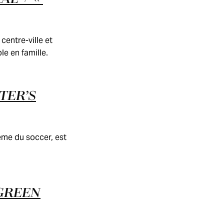
centre-ville et
e en famille.
TER’S
hème du soccer, est
 GREEN