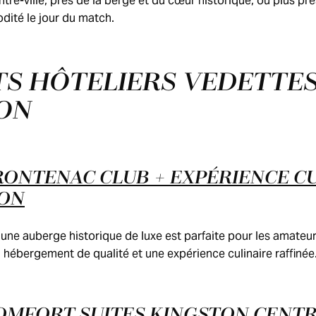
tre-ville, près de la berge et du cœur historique, ou plus p
ité le jour du match.
TS HÔTELIERS VEDETTES
ON
RONTENAC CLUB + EXPÉRIENCE C
TON
ne auberge historique de luxe est parfaite pour les amateur
n hébergement de qualité et une expérience culinaire raffinée
OMFORT SUITES KINGSTON CENTR