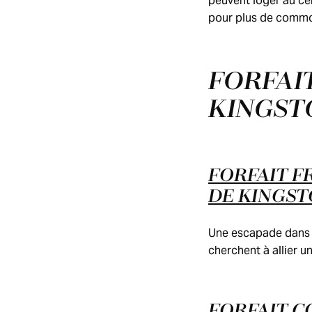
peuvent loger au cen
pour plus de commod
FORFAI
KINGST
FORFAIT F
DE KINGS
Une escapade dans u
cherchent à allier u
FORFAIT C