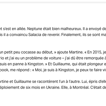
et s’est en allée. Neptune était bien malheureux. Il a envoyé 
uis il a convaincu Salacia de revenir. Finalement, ils se sont ma
 un petit peu cocasse au début, » ajoute Martine. « En 2015, 
o et j’ai eu un problème de voiture – j’ai dû être remorquée à
suis en panne à Kingston. » Et Guillaume, qui était plongeur 
k, me répond : « Moi, je suis à Kingston, je peux te faire visit
tine et Guillaume se racontèrent l’un à l’autre. Lui, épris d’elle
n déploiement de six mois en Ukraine. Elle, à Montréal. C’était