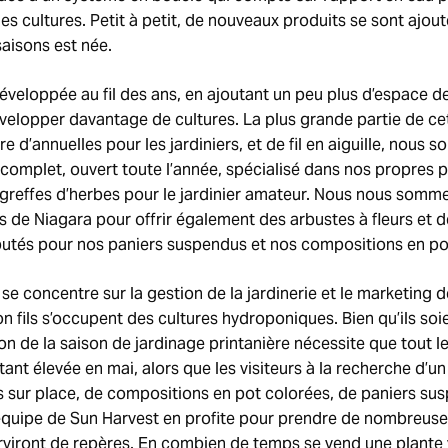
es cultures. Petit à petit, de nouveaux produits se sont ajouté
saisons est née.
 développée au fil des ans, en ajoutant un peu plus d’espace 
velopper davantage de cultures. La plus grande partie de ce
re d’annuelles pour les jardiniers, et de fil en aiguille, nou
complet, ouvert toute l’année, spécialisé dans nos propres p
greffes d’herbes pour le jardinier amateur. Nous nous somm
 de Niagara pour offrir également des arbustes à fleurs et d
tés pour nos paniers suspendus et nos compositions en pot
 se concentre sur la gestion de la jardinerie et le marketing 
on fils s’occupent des cultures hydroponiques. Bien qu’ils so
ion de la saison de jardinage printanière nécessite que tout l
nt élevée en mai, alors que les visiteurs à la recherche d’u
es sur place, de compositions en pot colorées, de paniers su
l’équipe de Sun Harvest en profite pour prendre de nombreus
erviront de repères. En combien de temps se vend une plante 