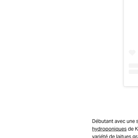
Débutant avec une 
hydroponiques
de K
variété de laitues g