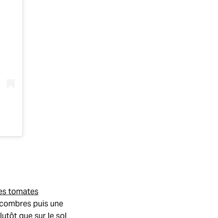
res tomates
ncombres puis une
utôt que sur le sol