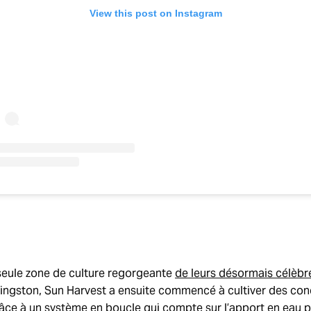
View this post on Instagram
seule zone de culture regorgeante
de leurs désormais célèb
ingston, Sun Harvest a ensuite commencé à cultiver des co
râce à un système en boucle qui compte sur l’apport en eau pl