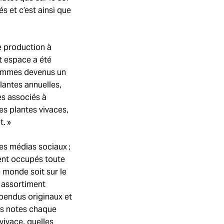
s et c’est ainsi que
de production à
t espace a été
s sommes devenus un
lantes annuelles,
es associés à
es plantes vivaces,
. »
des médias sociaux ;
ient occupés toute
e monde soit sur le
n assortiment
spendus originaux et
es notes chaque
vivace, quelles