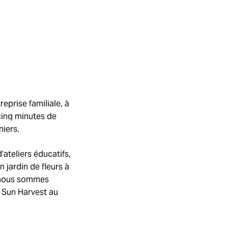
eprise familiale, à
cinq minutes de
niers.
ateliers éducatifs,
jardin de fleurs à
s nous sommes
e Sun Harvest au