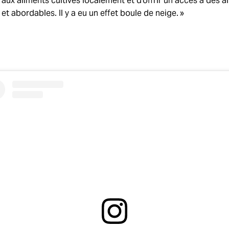
s aux aliments cultivés localement et d’offrir un accès à des a
 et abordables. Il y a eu un effet boule de neige. »