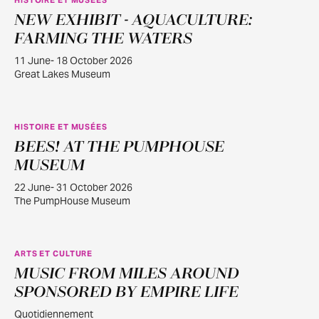
NEW EXHIBIT - AQUACULTURE:
JUIN
11
FARMING THE WATERS
11 June- 18 October 2026
Great Lakes Museum
HISTOIRE ET MUSÉES
BEES! AT THE PUMPHOUSE
JUIN
22
MUSEUM
22 June- 31 October 2026
The PumpHouse Museum
ARTS ET CULTURE
MUSIC FROM MILES AROUND
JUILL.
30
SPONSORED BY EMPIRE LIFE
Quotidiennement