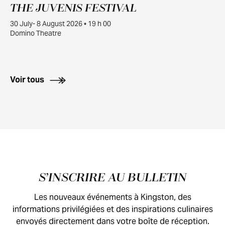
THE JUVENIS FESTIVAL
JUILL.
30
30 July- 8 August 2026 • 19 h 00
Domino Theatre
Voir tous
Pied de page
S’INSCRIRE AU BULLETIN
Les nouveaux événements à Kingston, des
informations privilégiées et des inspirations culinaires
envoyés directement dans votre boîte de réception.