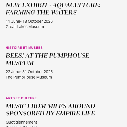
NEW EXHIBIT - AQUACULTURE:
JUIN
11
FARMING THE WATERS
11 June- 18 October 2026
Great Lakes Museum
HISTOIRE ET MUSÉES
BEES! AT THE PUMPHOUSE
JUIN
22
MUSEUM
22 June- 31 October 2026
The PumpHouse Museum
ARTS ET CULTURE
MUSIC FROM MILES AROUND
JUILL.
30
SPONSORED BY EMPIRE LIFE
Quotidiennement