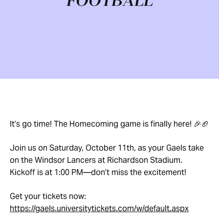
FOOTBALL
It’s go time! The Homecoming game is finally here! 🎉🏈
Join us on Saturday, October 11th, as your Gaels take
on the Windsor Lancers at Richardson Stadium.
Kickoff is at 1:00 PM—don’t miss the excitement!
Get your tickets now:
https://gaels.universitytickets.com/w/default.aspx