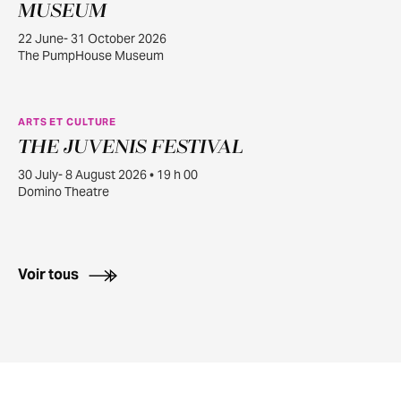
22
MUSEUM
22 June- 31 October 2026
The PumpHouse Museum
ARTS ET CULTURE
THE JUVENIS FESTIVAL
JUILL.
30
30 July- 8 August 2026 • 19 h 00
Domino Theatre
Voir tous