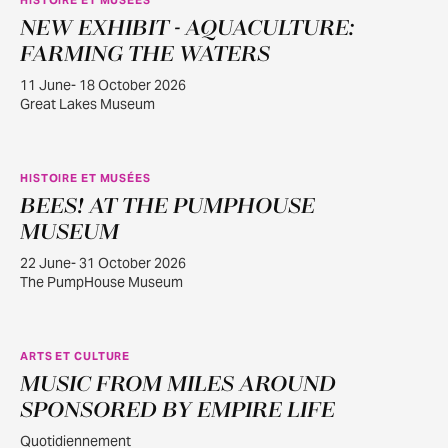
NEW EXHIBIT - AQUACULTURE:
JUIN
11
FARMING THE WATERS
11 June- 18 October 2026
Great Lakes Museum
HISTOIRE ET MUSÉES
BEES! AT THE PUMPHOUSE
JUIN
22
MUSEUM
22 June- 31 October 2026
The PumpHouse Museum
ARTS ET CULTURE
MUSIC FROM MILES AROUND
JUILL.
30
SPONSORED BY EMPIRE LIFE
Quotidiennement