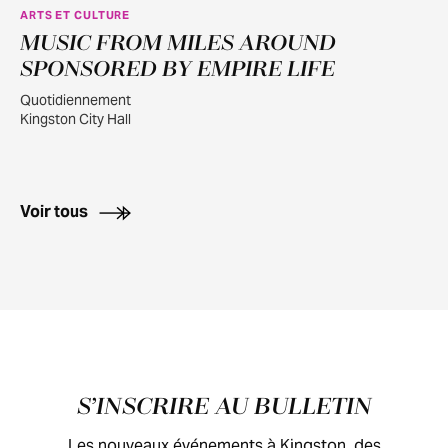
ARTS ET CULTURE
MUSIC FROM MILES AROUND
JUILL.
30
SPONSORED BY EMPIRE LIFE
Quotidiennement
Kingston City Hall
Voir tous
Pied de page
S’INSCRIRE AU BULLETIN
Les nouveaux événements à Kingston, des