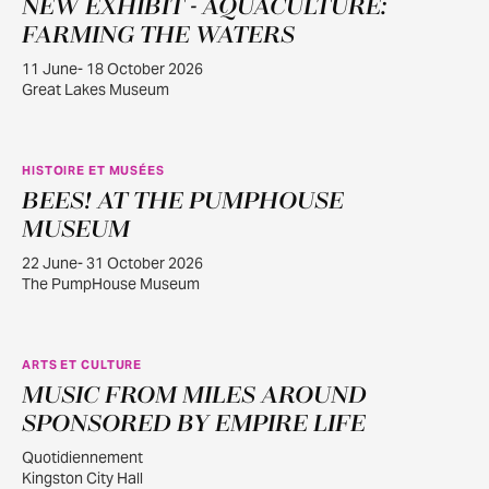
NEW EXHIBIT - AQUACULTURE:
JUIN
11
FARMING THE WATERS
11 June- 18 October 2026
Great Lakes Museum
HISTOIRE ET MUSÉES
BEES! AT THE PUMPHOUSE
JUIN
22
MUSEUM
22 June- 31 October 2026
The PumpHouse Museum
ARTS ET CULTURE
MUSIC FROM MILES AROUND
JUILL.
30
SPONSORED BY EMPIRE LIFE
Quotidiennement
Kingston City Hall