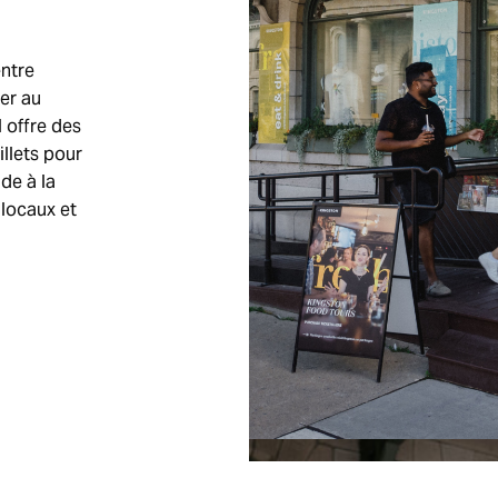
entre
ter au
l offre des
llets pour
ide à la
 locaux et