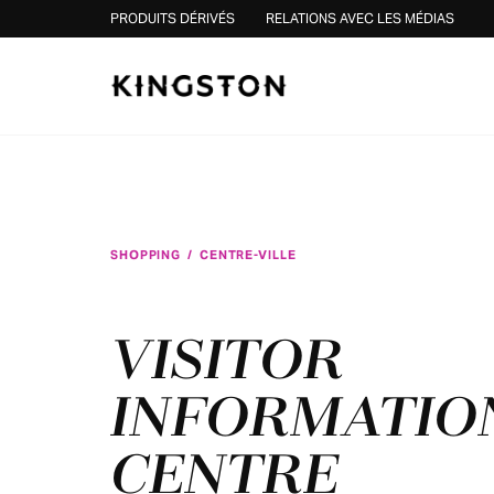
Skip to content
PRODUITS DÉRIVÉS
RELATIONS AVEC LES MÉDIAS
SHOPPING
/
CENTRE-VILLE
VISITOR
INFORMATIO
CENTRE