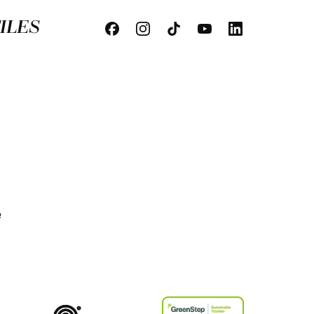
ILES
e