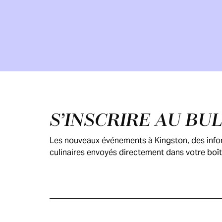
Pied de page
S’INSCRIRE AU BU
Les nouveaux événements à Kingston, des inform
culinaires envoyés directement dans votre boît
GUIDE DES
VISITEURS